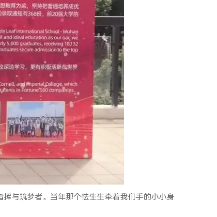
指挥与筑梦者。当年那个怯生生牵着我们手的小小身