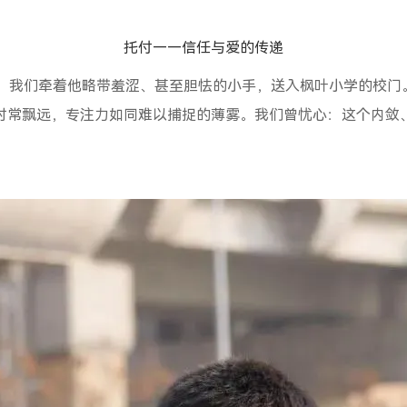
托付——
信任与爱的传递
前，我们牵着他略带羞涩、甚至胆怯的小手，送入枫叶小学的校门
时常飘远，专注力如同难以捕捉的薄雾。我们曾忧心：这个内敛