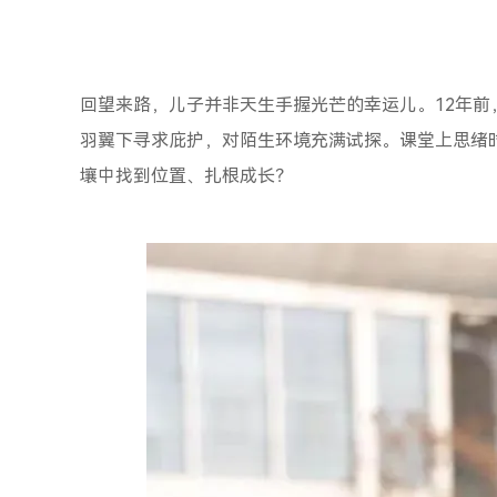
回望来路，儿子并非天生手握光芒的幸运儿。12年
羽翼下寻求庇护，对陌生环境充满试探。课堂上思绪
壤中找到位置、扎根成长？