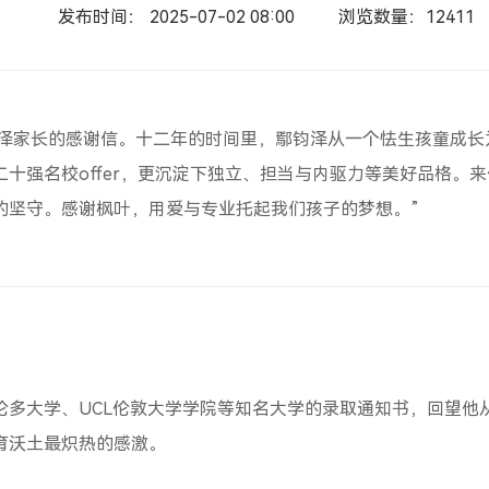
发布时间： 2025-07-02 08:00
浏览数量：12411
钧泽家长的感谢信。十二年的时间里，鄢钧泽从一个怯生孩童成长为
十强名校offer，更沉淀下独立、担当与内驱力等美好品格。
的坚守。感谢枫叶，用爱与专业托起我们孩子的梦想。”
伦多大学、UCL伦敦大学学院等知名大学的录取通知书，回望他
育沃土最炽热的感激。